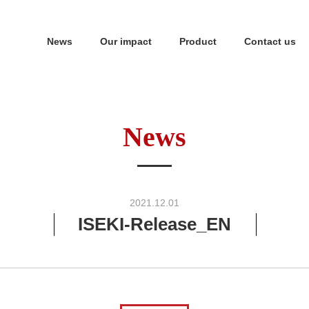
News
Our impact
Product
Contact us
News
2021.12.01
ISEKI-Release_EN