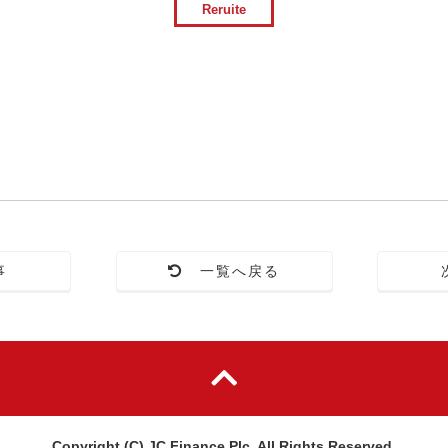
Reruite
事
一覧へ戻る
Copyright (C) JC Finance Plc. All Rights Reserved.